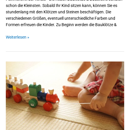
schon die Kleinsten. Sobald Ihr Kind sitzen kann, können Sie es
stundenlang mit den Klötzen und Steinen beschäftigen. Die
verschiedenen Größen, eventuell unterschiedliche Farben und
Formen erfreuen die Kinder. Zu Beginn werden die Bauklötze &
Weiterlesen »
Nachziehspielzeuge
motivieren
Kinder
sich
drinnen
und
draußen
zu
bewegen