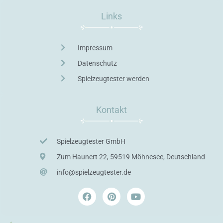
Links
Impressum
Datenschutz
Spielzeugtester werden
Kontakt
Spielzeugtester GmbH
Zum Haunert 22, 59519 Möhnesee, Deutschland
info@spielzeugtester.de
F
P
Y
a
i
o
c
n
u
e
t
t