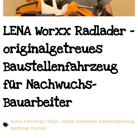
LENA Worxx Radlader –
originalgetreues
Baustellenfahrzeug
für Nachwuchs-
Bauarbeiter
Autos, Fahrzeuge, Flieger
,
Jungen
,
Kleinkinder
,
Kleinkindspielzeug
,
Spielzeug
,
Youtube