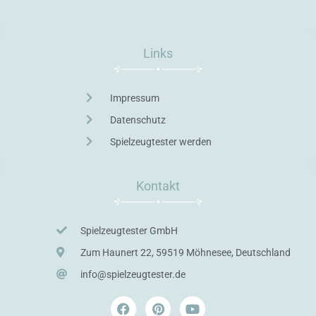
Links
Impressum
Datenschutz
Spielzeugtester werden
Kontakt
Spielzeugtester GmbH
Zum Haunert 22, 59519 Möhnesee, Deutschland
info@spielzeugtester.de
F
P
Y
a
i
o