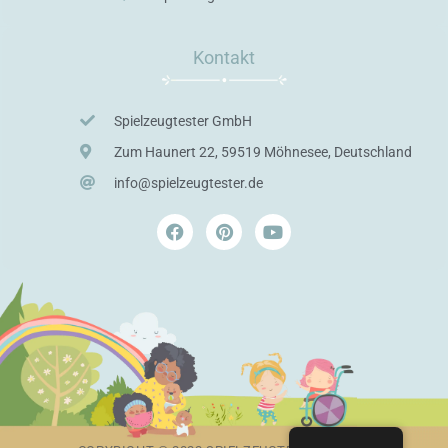
Kontakt
Spielzeugtester GmbH
Zum Haunert 22, 59519 Möhnesee, Deutschland
info@spielzeugtester.de
F
P
Y
a
i
o
c
n
u
e
t
t
b
e
u
o
r
b
o
e
e
k
s
t