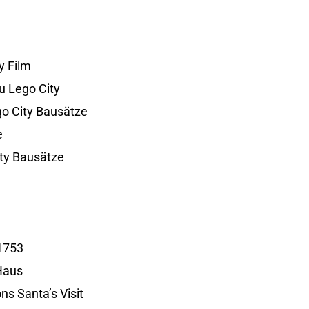
y Film
zu Lego City
ego City Bausätze
e
ity Bausätze
1753
Haus
ns Santa’s Visit