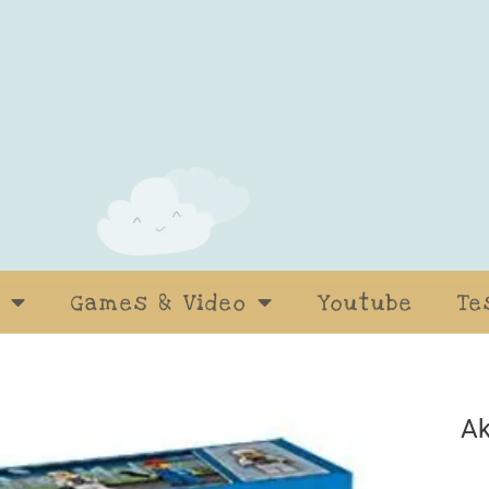
Games & Video
Youtube
Te
Ak