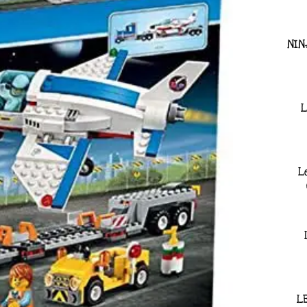
NIN
L
L
L