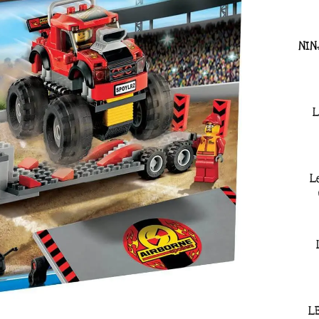
NIN
L
L
L