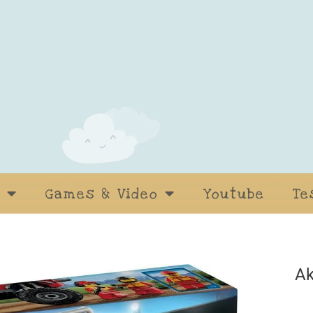
Games & Video
Youtube
Te
Ak