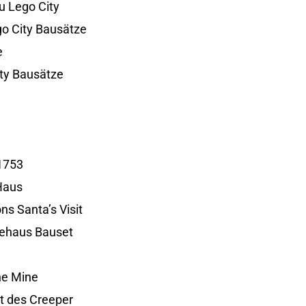
zu Lego City
ego City Bausätze
e
ity Bausätze
1753
Haus
ns Santa’s Visit
ehaus Bauset
ne Mine
t des Creeper