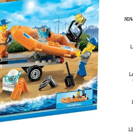
NIN
L
L
L