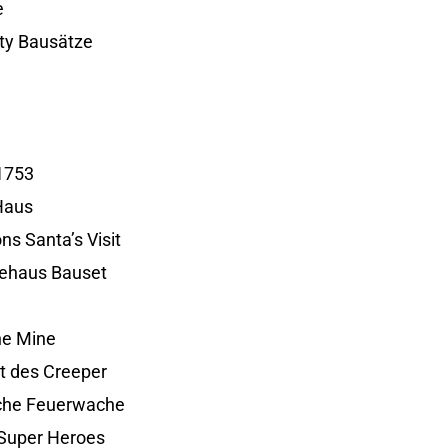
e
ity Bausätze
1753
Haus
ns Santa’s Visit
ehaus Bauset
ne Mine
t des Creeper
iche Feuerwache
Super Heroes