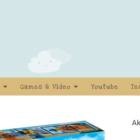
Games & Video
Youtube
Te
Ak