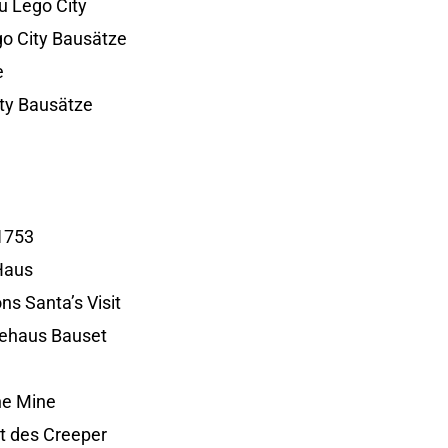
zu Lego City
ego City Bausätze
e
ity Bausätze
1753
Haus
ns Santa’s Visit
ehaus Bauset
ne Mine
t des Creeper