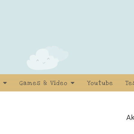
Games & Video
Youtube
Te
Ak