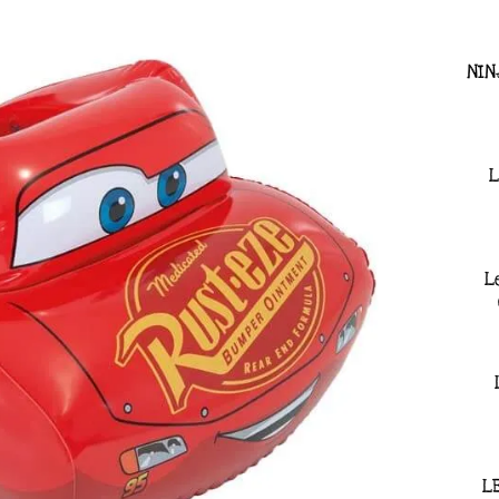
NIN
L
L
L