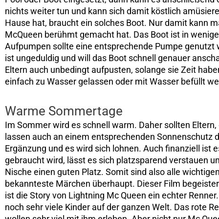
nichts weiter tun und kann sich damit köstlich amüsiere
Hause hat, braucht ein solches Boot. Nur damit kann m
McQueen berühmt gemacht hat. Das Boot ist in wenigen
Aufpumpen sollte eine entsprechende Pumpe genutzt we
ist ungeduldig und will das Boot schnell genauer ansch
Eltern auch unbedingt aufpusten, solange sie Zeit hab
einfach zu Wasser gelassen oder mit Wasser befüllt we
Warme Sommertage
Im Sommer wird es schnell warm. Daher sollten Eltern, 
lassen auch an einem entsprechenden Sonnenschutz denk
Ergänzung und es wird sich lohnen. Auch finanziell ist
gebraucht wird, lässt es sich platzsparend verstauen u
Nische einen guten Platz. Somit sind also alle wichtige
bekannteste Märchen überhaupt. Dieser Film begeister
ist die Story von Lightning Mc Queen ein echter Renne
noch sehr viele Kinder auf der ganzen Welt. Das rote Re
wollen sehr viel mit ihm erleben. Aber nicht nur Mc Quee