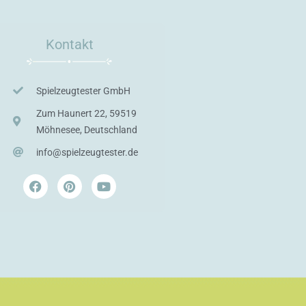
Kontakt
Spielzeugtester GmbH
Zum Haunert 22, 59519
Möhnesee, Deutschland
info@spielzeugtester.de
F
P
Y
a
i
o
c
n
u
e
t
t
b
e
u
o
r
b
o
e
e
k
s
t