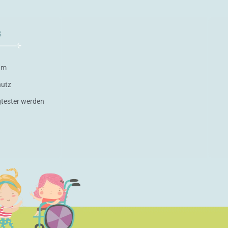
s
um
hutz
gtester werden