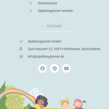
Datenschutz
Spielzeugtester werden
Kontakt
Spielzeugtester GmbH
Zum Haunert 22, 59519 Möhnesee, Deutschland
info@spielzeugtester.de
F
P
Y
a
i
o
c
n
u
e
t
t
b
e
u
o
r
b
o
e
e
k
s
t