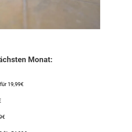
ächsten Monat:
für 19,99€
€
99€