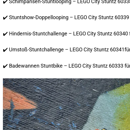
✔️ Schimpansen-Stuntlooping – LEGO City Stuntz 60338
✔️ Stuntshow-Doppellooping – LEGO City Stuntz 60339 
✔️ Hindernis-Stuntchallenge – LEGO City Stuntz 60340 
✔️ Umstoß-Stuntchallenge – LEGO City Stuntz 60341fü
✔️ Badewannen Stuntbike – LEGO City Stuntz 60333 fü