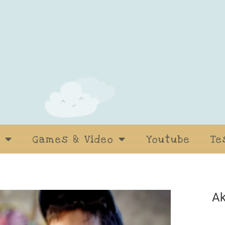
Games & Video
Youtube
Te
Ak