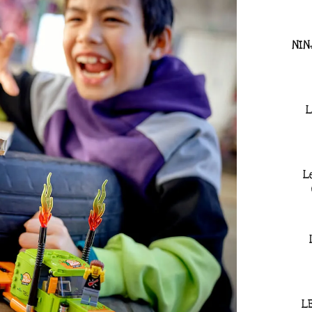
NIN
L
L
L