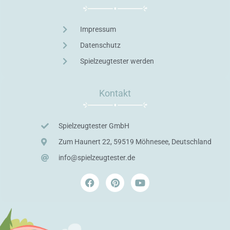
Impressum
Datenschutz
Spielzeugtester werden
Kontakt
Spielzeugtester GmbH
Zum Haunert 22, 59519 Möhnesee, Deutschland
info@spielzeugtester.de
F
P
Y
a
i
o
c
n
u
e
t
t
b
e
u
o
r
b