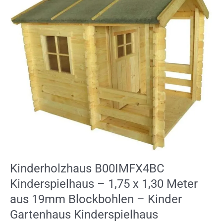
Kinderspielhaus
–
1,75
x
1,30
Meter
aus
19mm
Blockbohlen
–
Kinder
Gartenhaus
Kinderspielhaus
Kinderhaus
Spielhaus
Kinderholzhaus B00IMFX4BC
Holz
inkl.
Kinderspielhaus – 1,75 x 1,30 Meter
Dachpappe
aus 19mm Blockbohlen – Kinder
und
Fußboden
Gartenhaus Kinderspielhaus