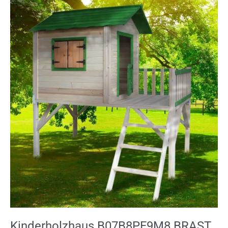
Kinderholzhaus
B07B8PF9M8
BRAST
Spielhaus
für
Kinder
mit
Balkon
Stelzenhaus“Adventure“
167x191x216cm
Kinder-
Haus
Turm
Holz
Spielehaus
Kinderholzhaus B07B8PF9M8 BRAST