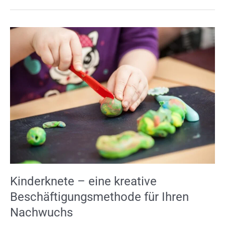
Kinderknete
–
eine
kreative
Beschäftigungsmethode
für
Ihren
Nachwuchs
Kinderknete – eine kreative
Beschäftigungsmethode für Ihren
Nachwuchs