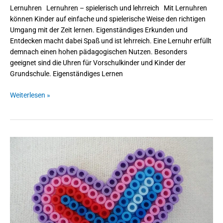
Lernuhren Lernuhren – spielerisch und lehrreich Mit Lernuhren
können Kinder auf einfache und spielerische Weise den richtigen
Umgang mit der Zeit lernen. Eigenständiges Erkunden und
Entdecken macht dabei Spaß und ist lehrreich. Eine Lernuhr erfüllt
demnach einen hohen pädagogischen Nutzen. Besonders
geeignet sind die Uhren für Vorschulkinder und Kinder der
Grundschule. Eigenständiges Lernen
Weiterlesen »
Kreatives
Basteln
mit
Bügelperlen
und
zugleich
Schulung
der