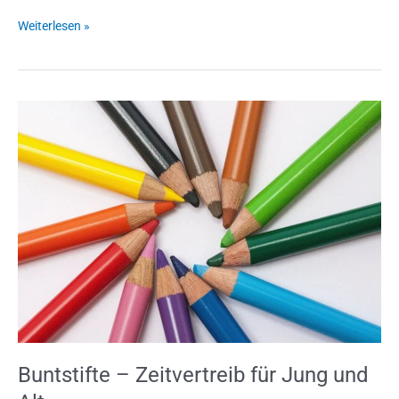
Weiterlesen »
Buntstifte
–
Zeitvertreib
für
Jung
und
Alt
Buntstifte – Zeitvertreib für Jung und