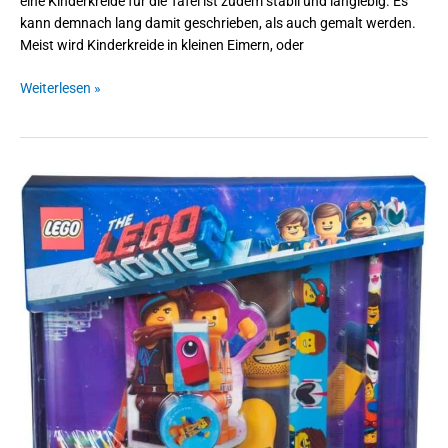
eine Kinderkreide für die Tafel ist zudem stabil und langlebig. Es
kann demnach lang damit geschrieben, als auch gemalt werden.
Meist wird Kinderkreide in kleinen Eimern, oder
Weiterlesen »
Sambro
LEG2-
6434
Schreibset
Bumper,
Lego
Movie,
mit
Notizbuch,
Schlamper
und
Zubehör,
12