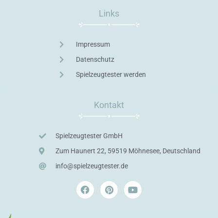
Links
Impressum
Datenschutz
Spielzeugtester werden
Kontakt
Spielzeugtester GmbH
Zum Haunert 22, 59519 Möhnesee, Deutschland
info@spielzeugtester.de
F
P
Y
a
i
o
c
n
u
e
t
t