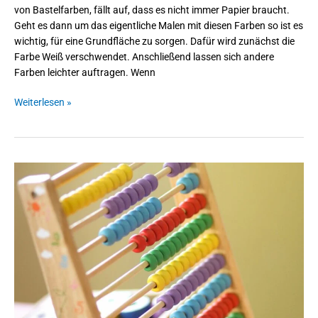
von Bastelfarben, fällt auf, dass es nicht immer Papier braucht.
Geht es dann um das eigentliche Malen mit diesen Farben so ist es
wichtig, für eine Grundfläche zu sorgen. Dafür wird zunächst die
Farbe Weiß verschwendet. Anschließend lassen sich andere
Farben leichter auftragen. Wenn
Weiterlesen »
Zählrahmen
–
Lernspaß
für
die
Kleinen,
Faszination
für
die
Großen