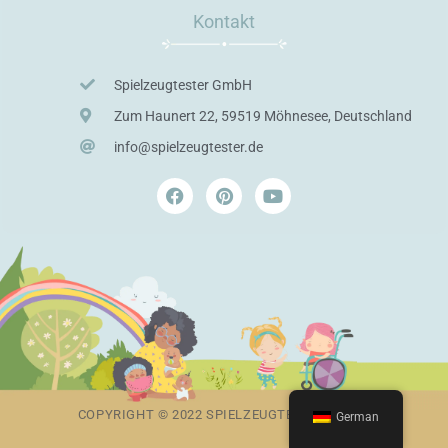
Kontakt
Spielzeugtester GmbH
Zum Haunert 22, 59519 Möhnesee, Deutschland
info@spielzeugtester.de
F
P
Y
a
i
o
c
n
u
e
t
t
b
e
u
o
r
b
o
e
e
k
s
t
COPYRIGHT © 2022 SPIELZEUGTESTER GMBH
German